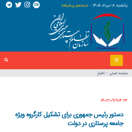
EN
يکشنبه ١٨ مرداد ١٤٠٥
جستجو پیشرفته
>
اخبار
صفحه اصلي
1403/09/11١٤:٢٤
دستور رئیس جمهوری برای تشکیل کارگروه ویژه
جامعه پرستاری در دولت