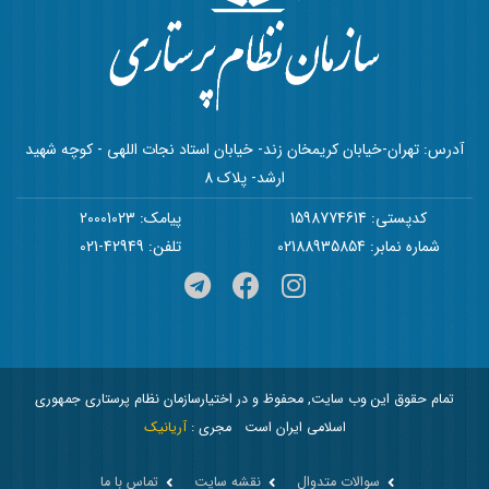
آدرس: تهران-خیابان کریمخان زند- خیابان استاد نجات اللهی - کوچه شهید
ارشد- پلاک 8
کدپستی: 1598774614
پیامک: 20001023
شماره نمابر: 02188935854
تلفن: 42949-021
تمام حقوق این وب سایت, محفوظ و در اختیارسازمان نظام پرستاری جمهوری
اسلامی ایران است
مجری :
آریانیک
سوالات متدوال
نقشه سایت
تماس با ما