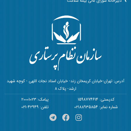
دبیرخانه شورای عالی بیمه سلامت
آدرس: تهران-خیابان کریمخان زند- خیابان استاد نجات اللهی - کوچه شهید
ارشد- پلاک 8
کدپستی: 1598774614
پیامک: 20001023
شماره نمابر: 02188935854
تلفن: 42949-021