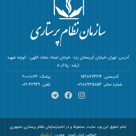
آدرس: تهران-خیابان کریمخان زند- خیابان استاد نجات اللهی - کوچه شهید
ارشد- پلاک 8
کدپستی: 1598774614
پیامک: 20001023
شماره نمابر: 02188935854
تلفن: 42949-021
تمام حقوق این وب سایت, محفوظ و در اختیارسازمان نظام پرستاری جمهوری
اسلامی ایران است
مجری :
آریانیک