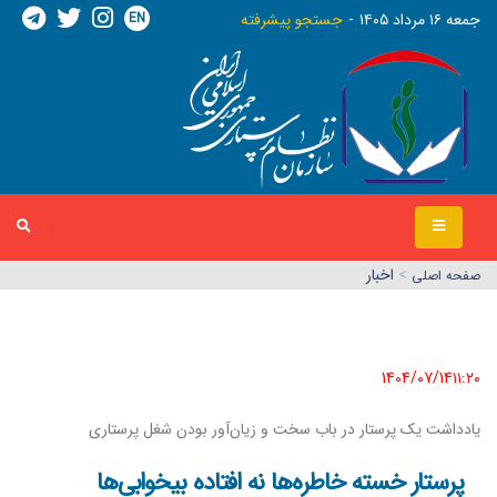
EN
جمعه ١٦ مرداد ١٤٠٥
جستجو پیشرفته
>
اخبار
صفحه اصلي
1404/07/14١١:٢٠
یادداشت یک پرستار در باب سخت و زیان‌آور بودن شغل پرستاری
پرستار خسته خاطره‌ها نه افتاده بیخوابی‌ها