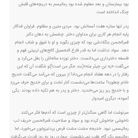
بود بیمارستان و بعد معلوم شده بود رماتیسم به دریچه‌های قلبش
چنگ انداخته است.
پدر تنها ستاره هفت آسمانش بود. مردی متین و مظلوم. فراوان فداکار.
پایه انجام هر کاری برای مداوای دختر. چشمش به دهان دکتر
قمرالحسن بنگلادشی بود که چیزی بگوید و او با شوق و شتاب انجام
دهد. سواد نداشت اما به قدر فارغ التحصیل کالج‌های تربیتی فهم و
فلسفه دخترداری می‌دانست. دختر نوزده ساله‌اش را بغل می‌کرد و
می‌گفت «یَه بَنِ جِیئَر مِنَه»(بند جگر من است!)و شگفت آن که این
رفتار را در دهه هفتاد انجام می‌داد! از بیرون که می‌آمد می‌گفت خدیج
خانم چطورَه؟ ساعت‌ها می‌نشست کنار تخت و برای خدیج حرف می‌زد
و با خدیج ریز ریز می‌خندید. دختر و پدر به هم تکیه داده بودند. یکی
آسوده، دیگری امیدوار
.
سرنوشت اما گاهی سنگدل‌تر از چیزی است که آدم‌ها فکر می‌کنند.
ناخوشی جاخوش کرده بود و سواد و صلاحیت قمرالحسن حریف تب
رماتیسمی نبود. خدیجه مشت مشت قرص پردنیزولون می‌خورد، اما
رماتیسم یک گام عقب نمی‌نشست. بیماری روز به روز قدرت می‌گرفت