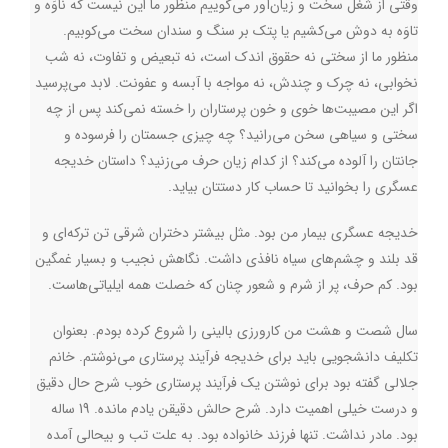
وقتی از شغل سخت و زیان‌آور می‌گوییم منظور ما این نیست که ناوَه و
تاوَه به دوش می‌کشیم یا پتک بر سنگ و سندان سخت می‌کوبیم.
منظور ما از سختی نه حقوق اندک است، نه تبعیض و تفاوت، نه شب
نخوابی، نه چرک و چندش، نه مواجه با آبسه و عفونت. لابد می‌پرسید
اگر این مصیبت‌ها خوی و خون پرستاران را خسته نمی‌کند پس از چه
سختی و سیاهی سخن می‌رانید؟ چه چیزی جسمتان را فرسوده و
جانتان را آلوده می‌کند؟ از کدام زیان‌ حرف می‌زنید؟ داستان خدیجه
عسگری را بخوانید تا حساب کار دستتان بیاید.
خدیجه عسگری بیمار من بود. مثل بیشتر دختران شرقی تن ترکه‌ای و
قد بلند و چشم‌های سیاه نافذی داشت. نگاهش نجیب و بسیار غمگین
بود. کم حرف، پر از شرم و شعور چنان که خصلت همه ایلیاتی‌هاست.
سال شصت و هشت من کارورزی بالینی را شروع کرده بودم. بعنوان
تکلیف دانشجویی باید برای خدیجه فرآیند پرستاری می‌نوشتم. خانم
جلالی گفته بود برای نوشتن یک فرآیند پرستاری خوب شرح حال دقیق
و درست خیلی اهمیت دارد. شرح حالش دقیقن یادم مانده. 19 ساله
بود. مادر نداشت. تنها فرزند خانواده بود. به علت تب و بیحالی آمده