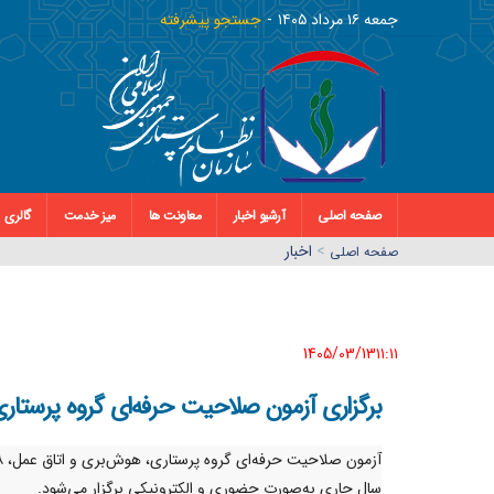
جمعه ١٦ مرداد ١٤٠٥
جستجو پیشرفته
صفحه اصلی
آرشیو اخبار
معاونت ها
میز خدمت
گالری
>
اخبار
صفحه اصلي
1405/03/13١١:١١
برگزاری آزمون صلاحیت حرفه‌ای گروه پرستار
سال جاری به‌صورت حضوری و الکترونیکی برگزار می‌شود.