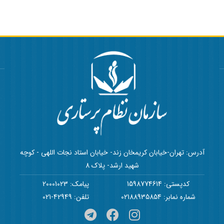
آدرس: تهران-خیابان کریمخان زند- خیابان استاد نجات اللهی - کوچه
شهید ارشد- پلاک 8
کدپستی: 1598774614
پیامک: 20001023
شماره نمابر: 02188935854
تلفن: 42949-021