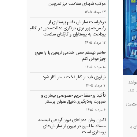
موکب شهدای سلامت مرز تمرچین
13 مرداد 1405
درخواست سازمان نظام پرستاری از
رئیس‌جمهور برای بازنگری عدالت‌محور در نظام
پرداخت به پرستاران و کارکنان سلامت
12 مرداد 1405
حاضر نیستم حس خادمی اربعین را با هیچ
چیز عوض کنم
10 مرداد 1405
نوآوری باید از کنار تخت بیمار آغاز شود
واهد
7 مرداد 1405
د شد
.
تأکید بر حفظ حریم خصوصی بیماران و
ضرورت به‌کارگیری دقیق عنوان پرستار
 متحده
6 مرداد 1405
اکنون زمان دعواهای درون‌گروهی نیست،
مسئله ما امروز در بیرون از سازمان‌های
ن یا
پرستاری است