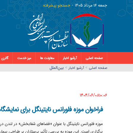
جمعه ١٦ مرداد ١٤٠٥
جستجو پیشرفته
صفحه اصلی
آرشیو اخبار
معاونت ها
میز خدمت
گالری
>
>
بین‌الملل
صفحه اصلي
آرشیو اخبار
1404/06/08١٠:٠٦
فراخوان موزه فلورانس نایتینگل برای نمایشگا
موزه فلورانس نایتینگل با عنوان «فضاهای شفابخش» در لندن در
برگزاری است. این موزه به بررسی تأثیر پرستاران بر طراحی بیمارس