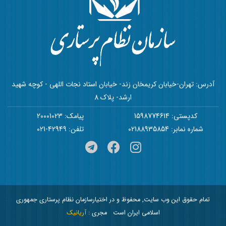
آدرس: تهران-خیابان کریمخان زند- خیابان استاد نجات اللهی - کوچه شهید
ارشد- پلاک 8
کدپستی: 1598774614
پیامک: 20001023
شماره نمابر: 02188935854
تلفن: 42949-021
تمام حقوق این وب سایت, محفوظ و در اختیارسازمان نظام پرستاری جمهوری
اسلامی ایران است
مجری :
آریانیک