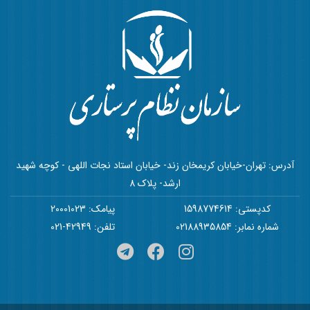
آدرس: تهران-خیابان کریمخان زند- خیابان استاد نجات اللهی - کوچه شهید
ارشد- پلاک 8
کدپستی: 1598774614
پیامک: 20001023
شماره نمابر: 02188935854
تلفن: 42949-021