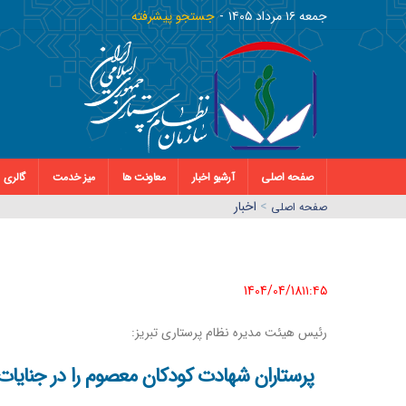
جمعه ١٦ مرداد ١٤٠٥
جستجو پیشرفته
صفحه اصلی
آرشیو اخبار
معاونت ها
میز خدمت
گالری
>
اخبار
صفحه اصلي
1404/04/18١١:٤٥
رئیس هیئت مدیره نظام پرستاری تبریز:
پرستاران شهادت کودکان معصوم را در جنایات