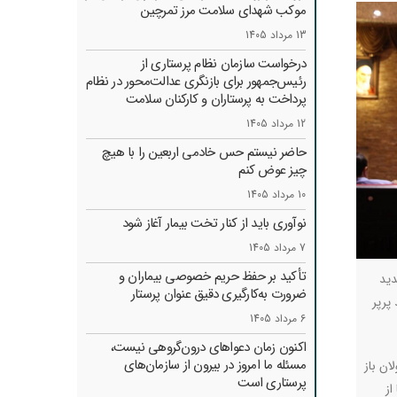
موکب شهدای سلامت مرز تمرچین
13 مرداد 1405
درخواست سازمان نظام پرستاری از
رئیس‌جمهور برای بازنگری عدالت‌محور در نظام
پرداخت به پرستاران و کارکنان سلامت
12 مرداد 1405
حاضر نیستم حس خادمی اربعین را با هیچ
چیز عوض کنم
10 مرداد 1405
نوآوری باید از کنار تخت بیمار آغاز شود
7 مرداد 1405
تأکید بر حفظ حریم خصوصی بیماران و
دید
ضرورت به‌کارگیری دقیق عنوان پرستار
پرپر
6 مرداد 1405
اکنون زمان دعواهای درون‌گروهی نیست،
مسئله ما امروز در بیرون از سازمان‌های
ی مسئولان باز
پرستاری است
ا از