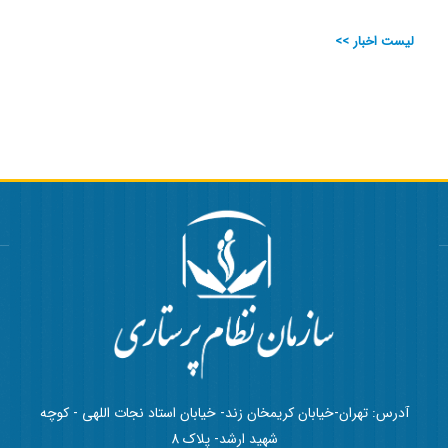
لیست اخبار >>
آدرس: تهران-خیابان کریمخان زند- خیابان استاد نجات اللهی - کوچه
شهید ارشد- پلاک 8