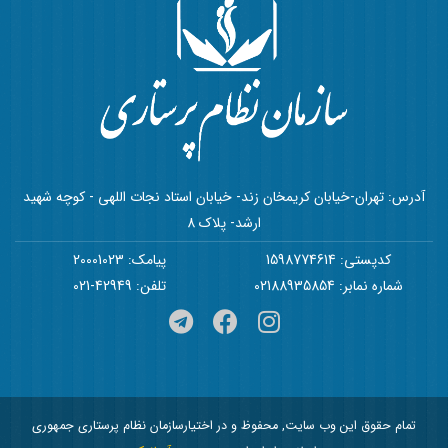
آدرس: تهران-خیابان کریمخان زند- خیابان استاد نجات اللهی - کوچه شهید
ارشد- پلاک 8
کدپستی: 1598774614
پیامک: 20001023
شماره نمابر: 02188935854
تلفن: 42949-021
تمام حقوق این وب سایت, محفوظ و در اختیارسازمان نظام پرستاری جمهوری