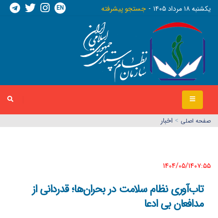
EN
يکشنبه ١٨ مرداد ١٤٠٥
جستجو پیشرفته
>
اخبار
صفحه اصلي
1404/05/14٠٧:٥٥
تاب‌آوری نظام سلامت در بحران‌ها؛ قدردانی از
مدافعان بی ادعا