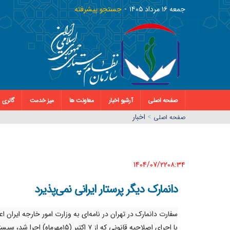
جمعه ١٦ مرداد ١٤٠٥
جستجو پیشرفته
صفحه اصلی
آرشیو اخبار
معاونت ها
میز خدمت
گالری
>
اخبار
صفحه اصلي
1404/07/22٠٨:٣٤
دانمارک دیگر پرستار ایرانی نمی‌پذیرد
سفارت دانمارک در تهران در نامه‌ای به وزارت امور خارجه ایران اعل
با اجرای اصلاحیه قانونی که از ۷ اکتبر (۱۵مهرماه) اجرا شد، 