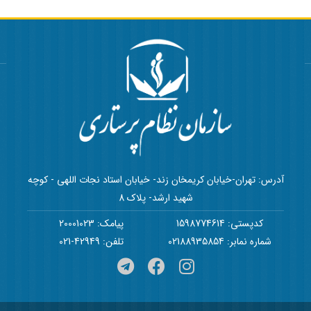
آدرس: تهران-خیابان کریمخان زند- خیابان استاد نجات اللهی - کوچه
شهید ارشد- پلاک 8
کدپستی: 1598774614
پیامک: 20001023
شماره نمابر: 02188935854
تلفن: 42949-021