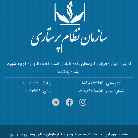
آدرس: تهران-خیابان کریمخان زند- خیابان استاد نجات اللهی - کوچه شهید
ارشد- پلاک 8
کدپستی: 1598774614
پیامک: 20001023
شماره نمابر: 02188935854
تلفن: 42949-021
تمام حقوق این وب سایت, محفوظ و در اختیارسازمان نظام پرستاری جمهوری