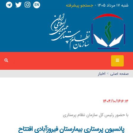
EN
شنبه ١٧ مرداد ١٤٠٥
جستجو پیشرفته
>
اخبار
صفحه اصلي
1404/10/16١٦:١٤
با حضور رئیس کل سازمان نظام پرستاری
پانسیون پرستاری بیمارستان فیروزآبادی افتتاح