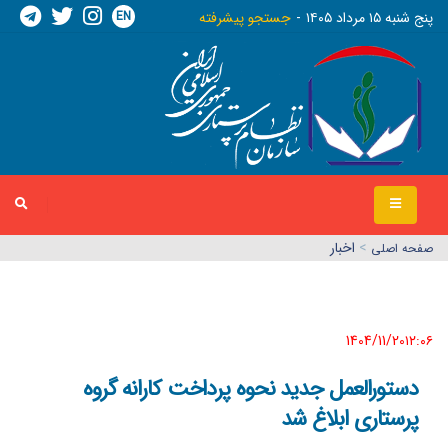
EN
پنج شنبه ١٥ مرداد ١٤٠٥
جستجو پیشرفته
>
اخبار
صفحه اصلي
1404/11/20١٢:٠٦
دستورالعمل جدید نحوه پرداخت کارانه گروه
پرستاری ابلاغ شد