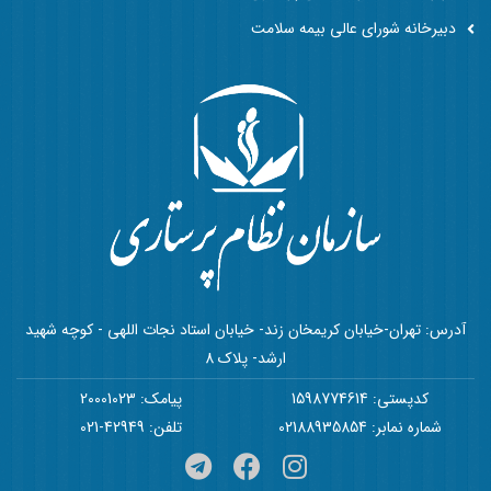
دبیرخانه شورای عالی بیمه سلامت
آدرس: تهران-خیابان کریمخان زند- خیابان استاد نجات اللهی - کوچه شهید
ارشد- پلاک 8
کدپستی: 1598774614
پیامک: 20001023
شماره نمابر: 02188935854
تلفن: 42949-021