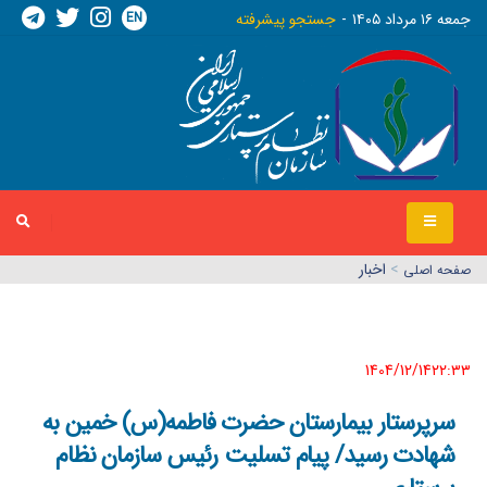
EN
جمعه ١٦ مرداد ١٤٠٥
جستجو پیشرفته
>
اخبار
صفحه اصلي
1404/12/14٢٢:٣٣
سرپرستار بیمارستان حضرت فاطمه(س) خمین به
شهادت رسید/ پیام تسلیت رئیس سازمان نظام