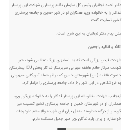
دکتر احمد نجاتیان رئیس کل سازمان نظام پرستاری شهادت این پرستار
فداکار را به خانواده وی، همکاران او در شهر خمین و جامعه پرستاری
کشور تسلیت گفت.
متن پیام دکتر نجاتیان به این شرح است:
انالله و اناالیه راجعون
شهادت فیض بزرگی است که به انسانهای بزرگ عطا می شود، خبر
شهادت سرکار خانم عاطفه سهرابی سرپرستار فداکار بخش
ICU
بیمارستان
حضرت فاطمه (س) شهرستان خمین که بر اثر حمله آمریکایی-صهیونی
به فروشگاهی در این شهر رخ داد، جامعه پرستاری را عزادار کرد.
اینجانب شهادت مظلومانه این پرستار فداکار را به خانواده بزرگوار وی،
همکاران او در شهرستان خمین و جامعه پرستاری کشور تسلیت می
گویم و از درگاه خداومند متعال برای این شهیده والا مقام علودرجات
خواستارم و برای بازماندگان وی صبر جمیل مسئلت دارم.