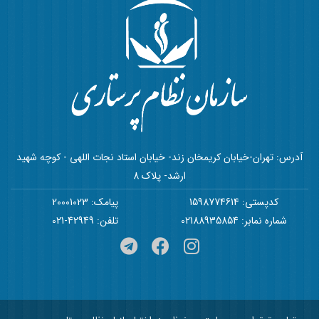
آدرس: تهران-خیابان کریمخان زند- خیابان استاد نجات اللهی - کوچه شهید
ارشد- پلاک 8
کدپستی: 1598774614
پیامک: 20001023
شماره نمابر: 02188935854
تلفن: 42949-021