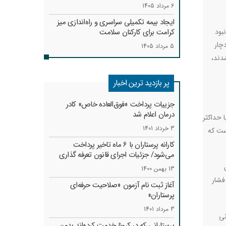
6 مرداد 1405
ایجاد بیمه تکمیلی سراسری و راه‌اندازی میز
بود
کرامت برای کارکنان سلامت
چار
5 مرداد 1405
دند،
پر بازدید ترین اخبار
جزییات پرداخت «فوق‌العاده خاص» کادر
درمان اعلام شد
 حداکثر
3 خرداد 1401
ست که
کارانه‌ پرستاران با 6 ماه تاخیر پرداخت
می‌شود/ جزئیات اجرای قانون تعرفه گذاری
13 بهمن 1400
فشار
آغاز ثبت نام آزمون «صلاحیت حرفه‌ای
پرستاران»
3 مرداد 1401
نی
پرستارانی که در کرونا خدمت کرد‌ه‌اند بدون