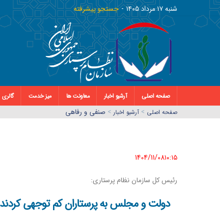
شنبه ١٧ مرداد ١٤٠٥
جستجو پیشرفته
صفحه اصلی
آرشیو اخبار
معاونت ها
میز خدمت
گالری
>
>
صنفی و رفاهی
صفحه اصلي
آرشیو اخبار
1404/11/08١٠:١٥
رئیس کل سازمان نظام پرستاری:
دولت و مجلس به پرستاران کم توجهی کردند