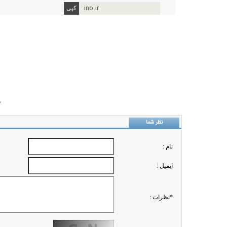
ino.ir
ب
نظر شما
نام :
ايميل :
*نظرات :