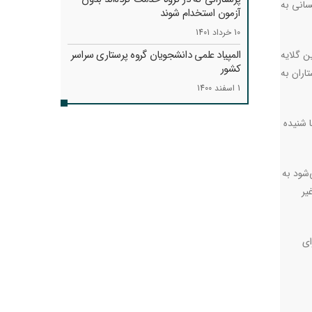
 کسانی به
آزمون استخدام شوند
10 خرداد 1401
المپیاد علمی دانشجویان گروه پرستاری سراسر
ن گلایه
کشور
اران به
1 اسفند 1400
ا شنیده
‌شود به
یر
ای