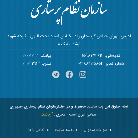
آدرس: تهران-خیابان کریمخان زند- خیابان استاد نجات اللهی - کوچه شهید
ارشد- پلاک 8
کدپستی: 1598774614
پیامک: 20001023
شماره نمابر: 02188935854
تلفن: 42949-021
تمام حقوق این وب سایت, محفوظ و در اختیارسازمان نظام پرستاری جمهوری
اسلامی ایران است
مجری :
آریانیک
سوالات متدوال
نقشه سایت
تماس با ما