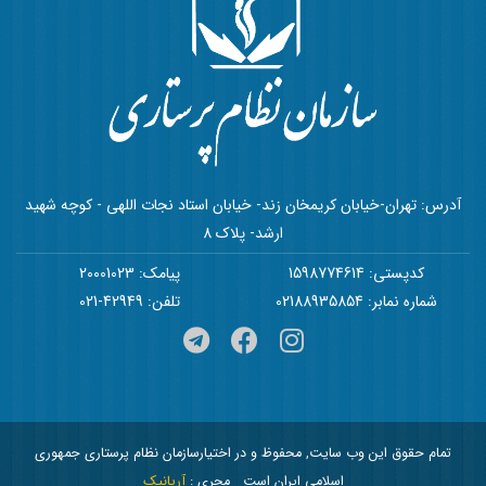
آدرس: تهران-خیابان کریمخان زند- خیابان استاد نجات اللهی - کوچه شهید
ارشد- پلاک 8
کدپستی: 1598774614
پیامک: 20001023
شماره نمابر: 02188935854
تلفن: 42949-021
تمام حقوق این وب سایت, محفوظ و در اختیارسازمان نظام پرستاری جمهوری
اسلامی ایران است
مجری :
آریانیک