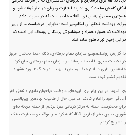
کرده‌اند هم برای پرستاران و نیروهای خدمتگزاری که در شرایط بحرانی
امکان کاهش ساعت کاری ندارند امتیازات ویژه‌ای در نظر گرفته شود و
همچنین موضوع بعدی فوق العاده خاص است که در صورت اعلام
وزارت بهداشت تحقق آن امکانپذیر است؛ بنابراین درخواست ما از وزیر
بهداشت که همواره همراه و دوشادوش پرستاران بوده‌اند این است که
در این زمین نیز دستور صادر کنند.
به گزارش روابط‌عمومی سازمان نظام پرستاری، دکتر احمد نجاتیان امروز
در نشست خبری با اصحاب رسانه در سازمان نظام پرستاری بیان کرد:
جامعه پرستاری در ایام جنگ رمضان ۱۱شهید و در جنگ ۱۲روزه ۵شهید
تقدیم کشور کرده است
.
وی افزود: در این ایام برای نیروهای داوطلب فراخوان دادیم و ۵هزار نفر
آمادگی خود را اعلام کردند. در عین حال از ظرفیت نهادهای بین‌المللی
برای محکومیت حمله به مراکز درمانی بهره بردیم. از جمله این‌که ‌برای
شورای حقوی بشر از طریق
ICN
مکاتبه کردیم و عواقب و خسارات جنگ
را تشریح کردیم
.