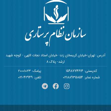
آدرس: تهران-خیابان کریمخان زند- خیابان استاد نجات اللهی - کوچه شهید
ارشد- پلاک 8
کدپستی: 1598774614
پیامک: 20001023
شماره نمابر: 02188935854
تلفن: 42949-021