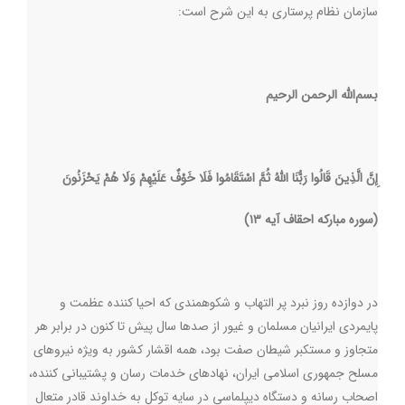
سازمان نظام پرستاری به این شرح است:
بسم‌الله الرحمن الرحیم
إِنَّ الَّذِینَ قَالُوا رَبُّنَا اللَّهُ ثُمَّ اسْتَقَامُوا فَلَا خَوْفٌ عَلَیْهِمْ وَلَا هُمْ یَحْزَنُونَ
(سوره مبارکه احقاف آیه ۱۳)
در دوازده روز نبرد پر التهاب و شکوهمندی که احیا کننده عظمت و
پایمردی ایرانیان مسلمان و غیور از صدها سال پیش تا کنون در برابر هر
متجاوز و مستکبر شیطان صفت بود، همه اقشار کشور به ویژه نیروهای
مسلح جمهوری اسلامی ایران، نهادهای خدمات رسان و پشتیبانی کننده،
اصحاب رسانه و دستگاه دیپلماسی در سایه توکل به خداوند قادر متعال