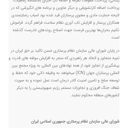
پلکانی، پرداخت معوقات تعرفه و اضافه کار، اجرای بخشنامه رفاهیات،
پرداخت اضافه کارتشویقی و دیگر عناوین و برنامه های انگیزشی که در
لایحه حمایت مادی و معنوی پرستاران قید شده بود اسباب رضایتمندی
همکاران پرستار و افزایش تاب آوری نظام سلامت فراهم گردد. فراموش
نکنیم بحران‌ها بهترین فرصت جهت اصلاح روندهای نادرست گذشته
است
.
در پایان شورای عالی سازمان نظام پرستاری ضمن تاکید بر حق ایران در
تنبیه متجاوز و اتخاد هر راهبردی که منجر به افزایش مولفه های قدرت و
پیشگیری از تجاوز شود.از همه نهادهای بین المللی به ويژه مجمع بین
المللی پرستاران جهان (
ICN
) میخواهد به وظیفه ذاتی خود که حفظ و
توسعه صلح و تامین امنیت کادر درمان است عمل نموده و به صورت
شفاف جنگ افروزی و تجاوزات مستمر رژیم صهیونیستی را به دیکر
کشورهای منطقه محکوم نمایند.
شورای عالی سازمان نظام پرستاری جمهوری اسلامی ایران