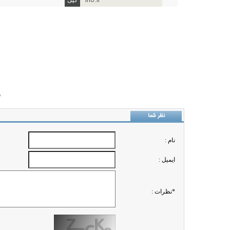
ino.ir
ب
نظر شما
نام :
ايميل :
*نظرات :