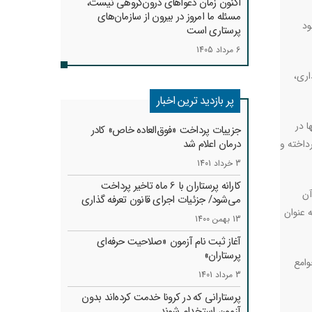
اکنون زمان دعواهای درون‌گروهی نیست،
مسئله ما امروز در بیرون از سازمان‌های
ود
پرستاری است
6 مرداد 1405
اری،
پر بازدید ترین اخبار
ا در
جزییات پرداخت «فوق‌العاده خاص» کادر
درمان اعلام شد
داخته و
3 خرداد 1401
کارانه‌ پرستاران با 6 ماه تاخیر پرداخت
آن
می‌شود/ جزئیات اجرای قانون تعرفه گذاری
 عنوان
13 بهمن 1400
آغاز ثبت نام آزمون «صلاحیت حرفه‌ای
پرستاران»
وامع
3 مرداد 1401
پرستارانی که در کرونا خدمت کرد‌ه‌اند بدون
آزمون استخدام شوند