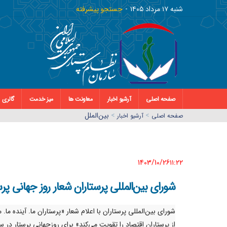
شنبه ١٧ مرداد ١٤٠٥
جستجو پیشرفته
صفحه اصلی
آرشیو اخبار
معاونت ها
میز خدمت
گالری
>
>
بین‌الملل
صفحه اصلي
آرشیو اخبار
1403/10/26١١:٢٢
شورای بین‌المللی پرستاران شعار روز جهانی پرستا
شورای بین‌المللی پرستاران با اعلام شعار «پرستاران ما. آینده ما. 
از پرستاران اقتصاد را تقویت می‌کند» برای روزجهانی پرستار در س