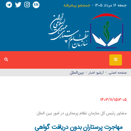
EN
جمعه ١٦ مرداد ١٤٠٥
جستجو پیشرفته
>
>
بین‌الملل
صفحه اصلي
آرشیو اخبار
1403/11/15١٣:٠٥
مشاور رئیس کل سازمان نظام پرستاری در امور بین الملل:
مهاجرت پرستاران بدون دریافت گواهی