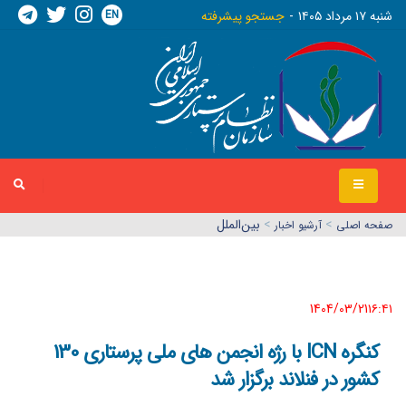
EN
شنبه ١٧ مرداد ١٤٠٥
جستجو پیشرفته
>
>
بین‌الملل
صفحه اصلي
آرشیو اخبار
1404/03/21١٦:٤١
کنگره ICN با رژه انجمن های ملی پرستاری 130
کشور در فنلاند برگزار شد