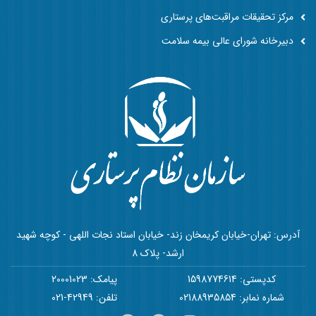
مرکز تحقیقات مراقبت‌های پرستاری
دبیرخانه شورای عالی بیمه سلامت
آدرس: تهران-خیابان کریمخان زند- خیابان استاد نجات اللهی - کوچه شهید
ارشد- پلاک 8
کدپستی: 1598774614
پیامک: 20001023
شماره نمابر: 02188935854
تلفن: 42949-021