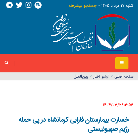
EN
شنبه ١٧ مرداد ١٤٠٥
جستجو پیشرفته
>
>
بین‌الملل
صفحه اصلي
آرشیو اخبار
1404/03/26١٤:٥٤
خسارت بیمارستان فارابی کرمانشاه در پی حمله
رژیم صهیونیستی