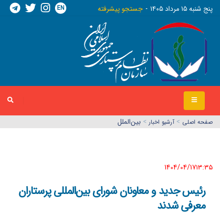
EN
پنج شنبه ١٥ مرداد ١٤٠٥
جستجو پیشرفته
>
>
بین‌الملل
صفحه اصلي
آرشیو اخبار
1404/04/17١٣:٣٥
رئیس جدید و معاونان شورای بین‌المللی پرستاران
معرفی شدند