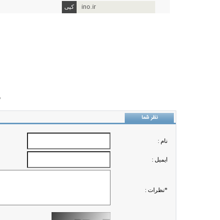
ino.ir
ب
نظر شما
نام :
ايميل :
*نظرات :