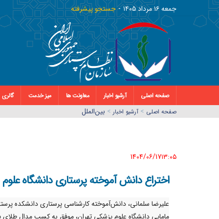
جمعه ١٦ مرداد ١٤٠٥
جستجو پیشرفته
صفحه اصلی
آرشیو اخبار
معاونت ها
میز خدمت
گالری
>
>
بین‌الملل
صفحه اصلي
آرشیو اخبار
1404/06/17١٣:٠٥
اختراع دانش آموخته پرستاری دانشگاه علوم 
علیرضا سلمانی، دانش‌آموخته کارشناسی پرستاری دانشکده پرستا
مامایی دانشگاه علوم پزشکی تهران، موفق به کسب مدال طلای 