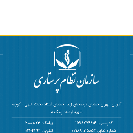
آدرس: تهران-خیابان کریمخان زند- خیابان استاد نجات اللهی - کوچه
شهید ارشد- پلاک 8
کدپستی: 1598774614
پیامک: 20001023
شماره نمابر: 02188935854
تلفن: 42949-021