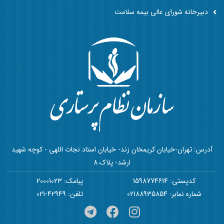
دبیرخانه شورای عالی بیمه سلامت
آدرس: تهران-خیابان کریمخان زند- خیابان استاد نجات اللهی - کوچه شهید
ارشد- پلاک 8
کدپستی: 1598774614
پیامک: 20001023
شماره نمابر: 02188935854
تلفن: 42949-021