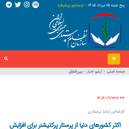
EN
پنج شنبه ١٥ مرداد ١٤٠٥
جستجو پیشرفته
>
>
بین‌الملل
صفحه اصلي
آرشیو اخبار
1404/09/13١٤:٤٤
کارشناس ارشد پرستاری:
اکثر کشورهای دنیا از پرستار پرکتیشنر برای افزایش