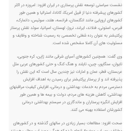
نشست سیاستی توسعه نقش پرستاری در ایران افزود: امروزه در اکثر
کشورهای پیشرفته دنیا از قبیل امریکا، کانادا، استرالیا و همین طور
کشورهای اروپایی مانند انگلستان، فرانسه، هلند، سوئیس، دانمارک،
قبرس، استونی، فنلاند، ایرلند، نروژ، لهستان، اسپانیا، سوئد نقش پرستار
پرکتیشنر به عنوان رده شغلی تخصصی به رسمیت شناخته و وظایف و
مسئولیت های آن کاملا مشخص شده است.
وی گفت: همچنین کشورهای آسیای شرقی مانند ژاپن، کره جنوبی،
تایوان، سنگاپور، چین، تایلند و هنگ کنگ و حتی کشورهای عربی مثل
عربستان، قطر، عمان و امارات نیز چندین سال است که این نقش را
پذیرفته اند و از پرستار پرکتیشنر برای رسیدن به اهداف افزایش
دسترسی مردم به خدمات بهداشتی و درمانی، افزایش کیفیت مراقبتهای
بهداشتی، کاهش هزینه های مردم، دولت و بیمه ها و همین طور
افزایش انگیزه پرستاران و ماندگاری در سیستم بهداشتی درمانی
کشورشان استفاده بهینه می کنند.
صحت افزود: مطالعات بسیار زیادی در سالهای گذشته و در کشورهای
مختلف روی این موضوع انجام شده که همگی موید این مطلب هستند.