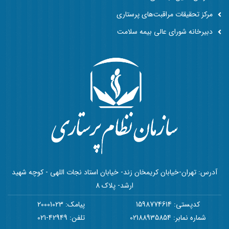
مرکز تحقیقات مراقبت‌های پرستاری
دبیرخانه شورای عالی بیمه سلامت
آدرس: تهران-خیابان کریمخان زند- خیابان استاد نجات اللهی - کوچه شهید
ارشد- پلاک 8
کدپستی: 1598774614
پیامک: 20001023
شماره نمابر: 02188935854
تلفن: 42949-021