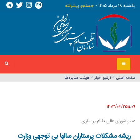
EN
يکشنبه ١٨ مرداد ١٤٠٥
جستجو پیشرفته
>
>
هیئت مدیره‌ها
صفحه اصلي
آرشیو اخبار
1403/06/25١١:٠٩
عضو شورای عالی نظام پرستاری:
ریشه مشکلات پرستاران سالها بی توجهی وزارت