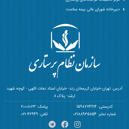
دبیرخانه شورای عالی بیمه سلامت
آدرس: تهران-خیابان کریمخان زند- خیابان استاد نجات اللهی - کوچه شهید
ارشد- پلاک 8
کدپستی: 1598774614
پیامک: 20001023
شماره نمابر: 02188935854
تلفن: 42949-021