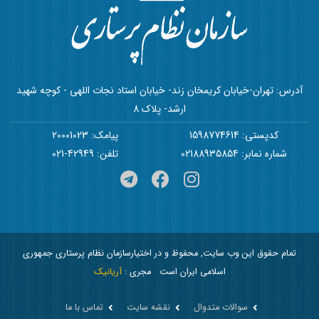
آدرس: تهران-خیابان کریمخان زند- خیابان استاد نجات اللهی - کوچه شهید
ارشد- پلاک 8
کدپستی: 1598774614
پیامک: 20001023
شماره نمابر: 02188935854
تلفن: 42949-021
تمام حقوق این وب سایت, محفوظ و در اختیارسازمان نظام پرستاری جمهوری
اسلامی ایران است
مجری :
آریانیک
سوالات متدوال
نقشه سایت
تماس با ما