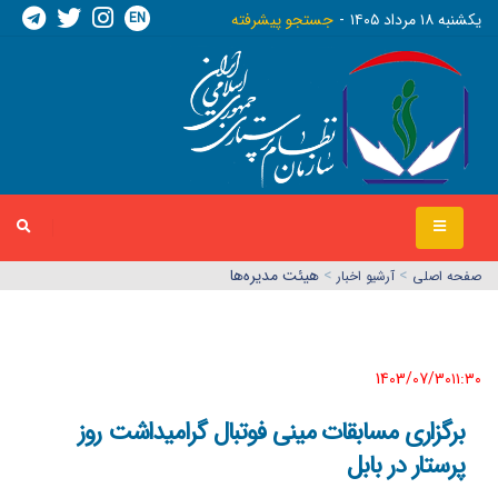
EN
يکشنبه ١٨ مرداد ١٤٠٥
جستجو پیشرفته
>
>
هیئت مدیره‌ها
صفحه اصلي
آرشیو اخبار
1403/07/30١١:٣٠
برگزاری مسابقات مینی فوتبال گرامیداشت روز
پرستار در بابل