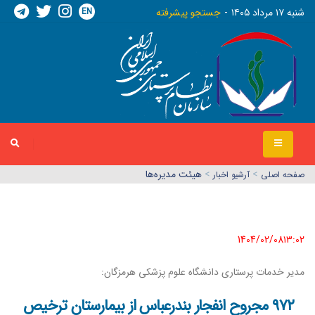
EN
شنبه ١٧ مرداد ١٤٠٥
جستجو پیشرفته
>
>
هیئت مدیره‌ها
صفحه اصلي
آرشیو اخبار
1404/02/08١٣:٠٢
مدیر خدمات پرستاری دانشگاه علوم پزشکی هرمزگان:
۹۷۲ مجروح انفجار بندرعباس از بیمارستان ترخیص