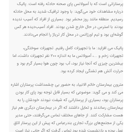
پرستارانی است که با آمبولانس پای صحنه حادثه رفته است. پالیک
درباره مشاهدات خود می‌گوید: با وجود ترافیک شدید به محل حادثه
رسیدیم. منطقه مانند روز محشر بود. بسیاری از افراد که آسیب ندیده
بودند با استرس در حال خارج شدن بودند. افراد آسیب‌دیده هر کس
گوشه‌ای بود و تیم اورژانس در محل کار تریاژ را انجام می‌دادند.
پالیک می افزاید: ما با تجهیزات کامل رفتیم. تجهیزات سوختگی،
تجهیزات زخم و ...، آمبولانس ما به اندازه ۲۰۰ نفر تجهیزات داشت، اما
بیشترین چیزی که آنجا نیاز بود، آب بود چون هوا بسیار گرم بود و
حرارت آتش هم تشنگی ایجاد کرده بود.
مترون بیمارستان خاتم الانبیاء به حضور بی چشمداشت پرستاران اشاره
می کند و می گوید: موضوعی که بسیار قابل توجه بود پای کار بودن
پرستاران بود، بسیاری از پرستارانی که شیفت نبودند خودشان را به
بیمارستان رساندند و تمایل داشتند که اگر در بیمارستان دیگری هم نیاز
هست مشارکت کنند. از جاهای مختلف تماس می‌گرفتند، حتی مدیر
یکی از مجتمع‌های بزرگ تجاری بندرعباس که پیش از این پرستار اتاق
عمل بوده و بازنشست شده بود تماس گرفت که اگر جایی نیاز است