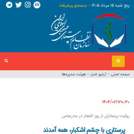
EN
پنج شنبه ١٥ مرداد ١٤٠٥
جستجو پیشرفته
>
>
هیئت مدیره‌ها
صفحه اصلي
آرشیو اخبار
1404/02/12١٠:٣٠
روایت پرستاران از روز انفجار در بندرعباس
پرستاری با چشم اشکبار، همه آمدند