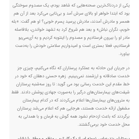
یکی از دردناک‌ترین صحنه‌هایی که شاهد بودم، یک مصدوم سوختگی
بود که ابتدا خواهر او بالای سرش آمد و بی‌تابی می‌کرد بعد از آن هم
همسر و مادرش آمدند،‌ مادرش پرسید پسرم خوبی؟ او هم گفت: «بله
خوبم،‌ نگران نباش» و بعد هم شروع کرد به تشهد خواندن، بلافاصله
مادر او را بیرون فرستادیم و مصدوم را اینتوبه کردیم و به آی‌سی‌یو
فرستادیم، فعلا بستری است و امیدواریم سلامتی خودش را به‌دست
بیاورد.
در جریان این حادثه به عملکرد پرستاران که نگاه می‌کنیم، چیزی جز
خدمت صادقانه و ارزشمند نمی‌بینیم. زهره حسنی دهقان که خود در
خط مقدم این خدمت رسانی بود می گوید: تا روز سه‌شنبه پرستاران
شیفت‌های بیمارستان‌های درگیر را به‌صورت جهادی پوشش دادند. فقط
به مترون‌های بیمارستان‌ها اعلام می‌کردند که در کدام بیمارستان
مشغول ارائه خدمت هستند، هرجایی هم که اعلام می‌شد پرستاران
برگردند که باعث ازدحام نشود همه گوش به فرمان و با همدلی به
محل خدمت خود برمی‌گشتند.
پرستاران بندرعباس نمونه ای از یک کار تیمی منظم و موفق را نشان