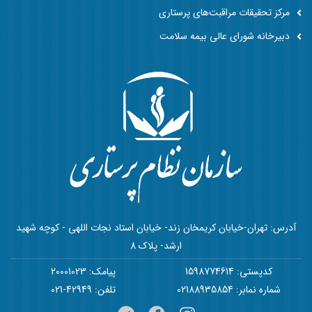
مرکز تحقیقات مراقبت‌های پرستاری
دبیرخانه شورای عالی بیمه سلامت
آدرس: تهران-خیابان کریمخان زند- خیابان استاد نجات اللهی - کوچه شهید
ارشد- پلاک 8
کدپستی: 1598774614
پیامک: 20001023
شماره نمابر: 02188935854
تلفن: 42949-021