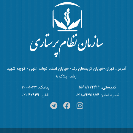
آدرس: تهران-خیابان کریمخان زند- خیابان استاد نجات اللهی - کوچه شهید
ارشد- پلاک 8
کدپستی: 1598774614
پیامک: 20001023
شماره نمابر: 02188935854
تلفن: 42949-021