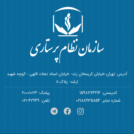
آدرس: تهران-خیابان کریمخان زند- خیابان استاد نجات اللهی - کوچه شهید
ارشد- پلاک 8
کدپستی: 1598774614
پیامک: 20001023
شماره نمابر: 02188935854
تلفن: 42949-021