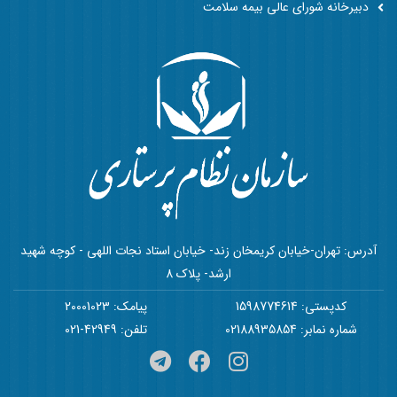
دبیرخانه شورای عالی بیمه سلامت
آدرس: تهران-خیابان کریمخان زند- خیابان استاد نجات اللهی - کوچه شهید
ارشد- پلاک 8
کدپستی: 1598774614
پیامک: 20001023
شماره نمابر: 02188935854
تلفن: 42949-021