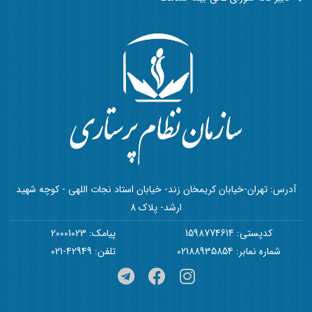
آدرس: تهران-خیابان کریمخان زند- خیابان استاد نجات اللهی - کوچه شهید
ارشد- پلاک 8
کدپستی: 1598774614
پیامک: 20001023
شماره نمابر: 02188935854
تلفن: 42949-021