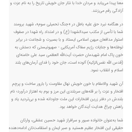
معنا پیدا می‌یابد و مردان خدا با نثار جان خویش تاریخ را به نام عزت و
آزادگی رقم می‌زنند.
در هنگامه نبرد حق علیه باطل در «جنگ تحمیلی سوم»، شهید برومند
شما با تأسی از مکتب سیدالشهدا (ع) و در امتداد راه شهدا در صفوف
استوار مدافعان میهن اسلامی ایستاد و با بصیرت و شجاعت در برابر
توطئه‌ها و جنایات رژیم سفاک آمریکایی - صهیونیستی که دستش به
خون پاک امام شهیدمان حضرت‌ آیت‌الله‌ العظمی سید علی خامنه‌ای
(قدس الله نفس‌الزکیه) آلوده است، جان خود را فدای آرمان‌های بلند
اسلام و انقلاب نمود.
آن شهید والامقام با خون خویش نهال مقاومت را بارور ساخت و پرچم
افتخار و عزت را بر قله‌های سربلندی این مرز و بوم به اهتزاز درآورد؛ نام
بلندش در دفتر زرین افتخارات این ملت جاودانه شده و بی‌تردید یاد و
راهش چراغ هدایت آیندگان خواهد بود
.
شما به‌عنوان خانواده صبور و سرافراز شهید حسین عشقی، وارثان
حقیقی این افتخار عظیم هستید و صبر ایمان و استقامت‌تان ادامه‌دهنده