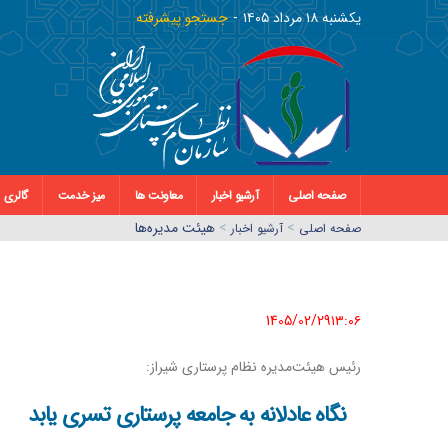
يکشنبه ١٨ مرداد ١٤٠٥
جستجو پیشرفته
صفحه اصلی
آرشیو اخبار
معاونت ها
میز خدمت
گالری
>
>
هیئت مدیره‌ها
صفحه اصلي
آرشیو اخبار
1405/02/29١٣:٠٦
رئیس هیئت‌مدیره نظام پرستاری شیراز:
نگاه عادلانه به جامعه پرستاری تسری یابد