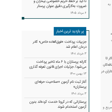
تأکید بر حفظ حریم خصوصی بیماران و
به
ضرورت به‌کارگیری دقیق عنوان پرستار
6 مرداد 1405
پر بازدید ترین اخبار
ه
جزییات پرداخت «فوق‌العاده خاص» کادر
درمان اعلام شد
3 خرداد 1401
 تا
کارانه‌ پرستاران با 6 ماه تاخیر پرداخت
ه‌کار،
می‌شود/ جزئیات اجرای قانون تعرفه گذاری
ران در
13 بهمن 1400
آغاز ثبت نام آزمون «صلاحیت حرفه‌ای
پرستاران»
3 مرداد 1401
ر
پرستارانی که در کرونا خدمت کرد‌ه‌اند بدون
آزمون استخدام شوند
سریع و