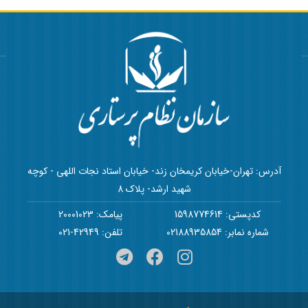
آدرس: تهران-خیابان کریمخان زند- خیابان استاد نجات اللهی - کوچه
شهید ارشد- پلاک 8
کدپستی: 1598774614
پیامک: 20001023
شماره نمابر: 02188935854
تلفن: 42949-021