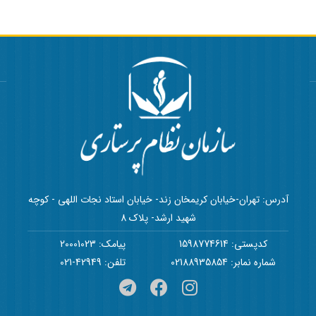
آدرس: تهران-خیابان کریمخان زند- خیابان استاد نجات اللهی - کوچه
شهید ارشد- پلاک 8
کدپستی: 1598774614
پیامک: 20001023
شماره نمابر: 02188935854
تلفن: 42949-021