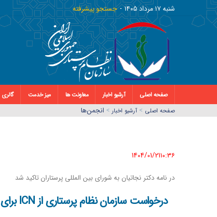
شنبه ١٧ مرداد ١٤٠٥
جستجو پیشرفته
صفحه اصلی
آرشیو اخبار
معاونت ها
میز خدمت
گالری
>
>
انجمن‌ها
صفحه اصلي
آرشیو اخبار
1404/01/21١٠:٣٦
در نامه دکتر نجاتیان به شورای بین المللی پرستاران تاکید شد
درخواست سازمان نظام پرستاری از ICN برای واکنش قاطع در برابر حمله به آمبولانس امدادگران فلسطین