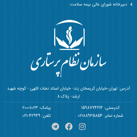
دبیرخانه شورای عالی بیمه سلامت
آدرس: تهران-خیابان کریمخان زند- خیابان استاد نجات اللهی - کوچه شهید
ارشد- پلاک 8
کدپستی: 1598774614
پیامک: 20001023
شماره نمابر: 02188935854
تلفن: 42949-021