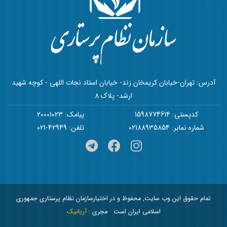
آدرس: تهران-خیابان کریمخان زند- خیابان استاد نجات اللهی - کوچه شهید
ارشد- پلاک 8
کدپستی: 1598774614
پیامک: 20001023
شماره نمابر: 02188935854
تلفن: 42949-021
تمام حقوق این وب سایت, محفوظ و در اختیارسازمان نظام پرستاری جمهوری
اسلامی ایران است
مجری :
آریانیک