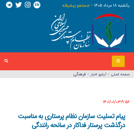
EN
يکشنبه ١٨ مرداد ١٤٠٥
جستجو پیشرفته
>
>
فرهنگی
صفحه اصلي
آرشیو اخبار
1401/01/03١٩:٥٦
پیام تسلیت سازمان نظام پرستاری به مناسبت
درگذشت پرستار فداکار در سانحه رانندگی