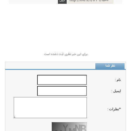
http://ino.ir/1/1629/1500
برای این خبر نظری ثبت نشده است
نظر شما
نام :
ايميل :
*نظرات :