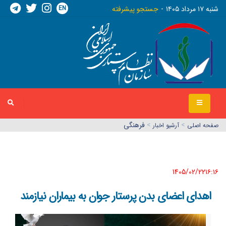
EN
شنبه ١٧ مرداد ١٤٠٥
جستجو پیشرفته
>
>
فرهنگی
صفحه اصلي
آرشیو اخبار
1405/02/22١٦:١٦
اهدای اعضای بدن پرستار جوان به بیماران نیازمند