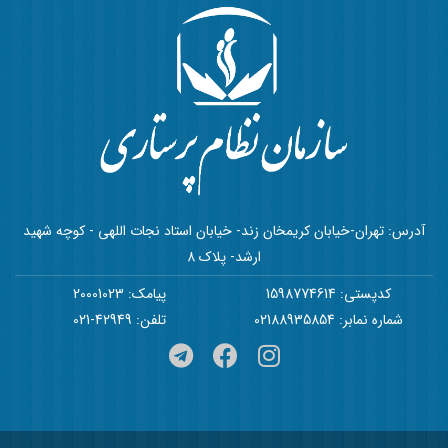
آدرس: تهران-خیابان کریمخان زند- خیابان استاد نجات اللهی - کوچه شهید
ارشد- پلاک 8
کدپستی: 1598774614
پیامک: 20001023
شماره نمابر: 02188935854
تلفن: 42949-021