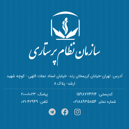
آدرس: تهران-خیابان کریمخان زند- خیابان استاد نجات اللهی - کوچه شهید
ارشد- پلاک 8
کدپستی: 1598774614
پیامک: 20001023
شماره نمابر: 02188935854
تلفن: 42949-021