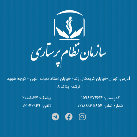
آدرس: تهران-خیابان کریمخان زند- خیابان استاد نجات اللهی - کوچه شهید
ارشد- پلاک 8
کدپستی: 1598774614
پیامک: 20001023
شماره نمابر: 02188935854
تلفن: 42949-021